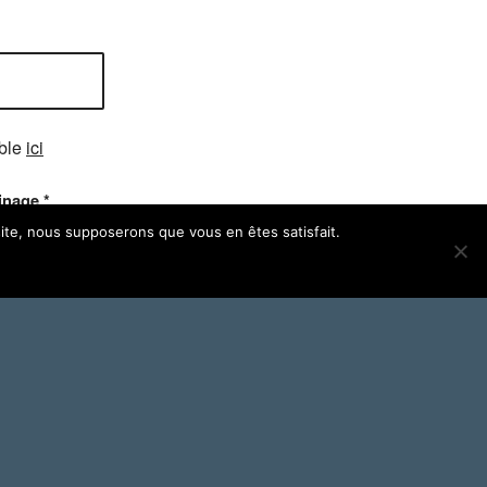
able
ici
ainage
*
 site, nous supposerons que vous en êtes satisfait.
Horaires du showroom
Sur rendez-vous