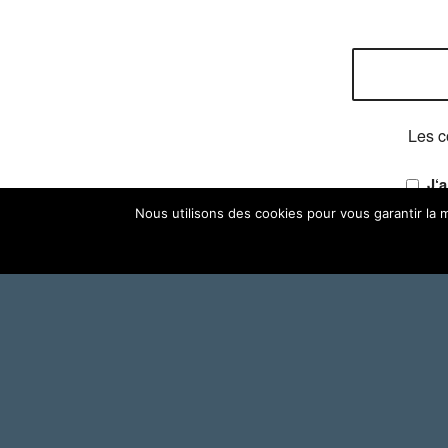
Les c
J‘
Nous utilisons des cookies pour vous garantir la m
Besoin d’une verrière sur-
mesure en bois ?