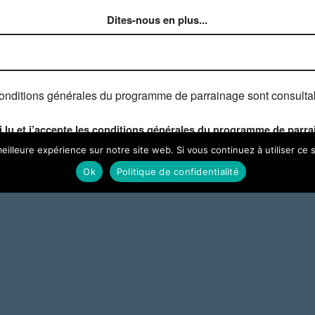
Dites-nous en plus...
onditions générales du programme de parrainage sont consult
ai lu et j’accepte les conditions générales du programme de parr
eilleure expérience sur notre site web. Si vous continuez à utiliser ce
Ok
Politique de confidentialité
Cuisines Laurent Sauvage
35 Route Nationale